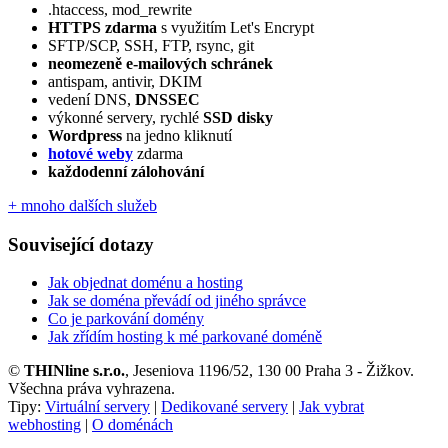
.htaccess, mod_rewrite
HTTPS zdarma
s využitím Let's Encrypt
SFTP/SCP, SSH, FTP, rsync, git
neomezeně e‑mailových schránek
antispam, antivir, DKIM
vedení DNS,
DNSSEC
výkonné servery, rychlé
SSD disky
Wordpress
na jedno kliknutí
hotové weby
zdarma
každodenní zálohování
+ mnoho dalších služeb
Související dotazy
Jak objednat doménu a hosting
Jak se doména převádí od jiného správce
Co je parkování domény
Jak zřídím hosting k mé parkované doméně
©
THINline s.r.o.
, Jeseniova 1196/52, 130 00 Praha 3 - Žižkov.
Všechna práva vyhrazena.
Tipy:
Virtuální servery
|
Dedikované servery
|
Jak vybrat
webhosting
|
O doménách