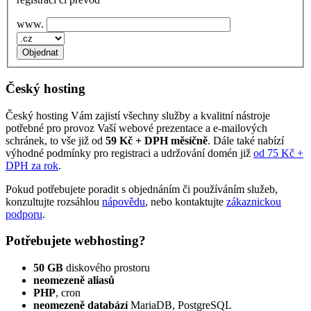
www.
Český hosting
Český hosting Vám zajistí všechny služby a kvalitní nástroje
potřebné pro provoz Vaší webové prezentace a e‑mailových
schránek, to vše již od
59 Kč + DPH měsíčně
. Dále také nabízí
výhodné podmínky pro registraci a udržování domén již
od 75 Kč +
DPH za rok
.
Pokud potřebujete poradit s objednáním či používáním služeb,
konzultujte rozsáhlou
nápovědu
, nebo kontaktujte
zákaznickou
podporu
.
Potřebujete webhosting?
50 GB
diskového prostoru
neomezeně aliasů
PHP
, cron
neomezeně databází
MariaDB, PostgreSQL