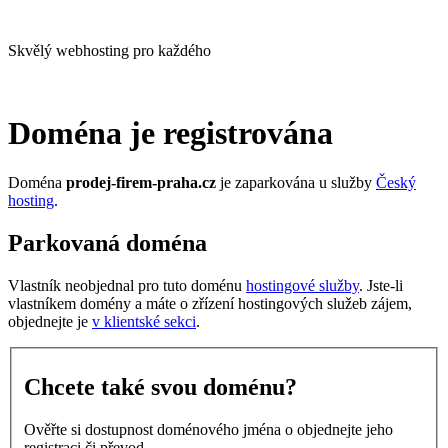
Skvělý webhosting pro každého
Doména je registrována
Doména
prodej-firem-praha.cz
je zaparkována u služby
Český
hosting
.
Parkovaná doména
Vlastník neobjednal pro tuto doménu
hostingové služby
. Jste-li
vlastníkem domény a máte o zřízení hostingových služeb zájem,
objednejte je
v klientské sekci
.
Chcete také svou doménu?
Ověřte si dostupnost doménového jména o objednejte jeho
registraci či převod